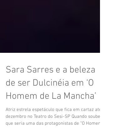
Sara Sarres e a beleza
de ser Dulcinéia em ‘O
Homem de La Mancha’
Atriz estrela espetáculo que fica em cartaz até
dezembro no Teatro do Sesi-SP Quando soube