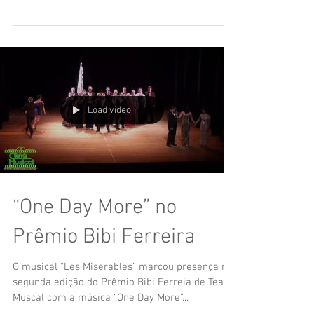
As atrizes Natállia Rodrigues e Sara Sarres
participam do Visão Feminina do programa
“Todo Seu” com Ronnie Von. Não deixe de
assistir…
Load video
“One Day More” no
Prêmio Bibi Ferreira
O musical “Les Miserables” marcou presença na