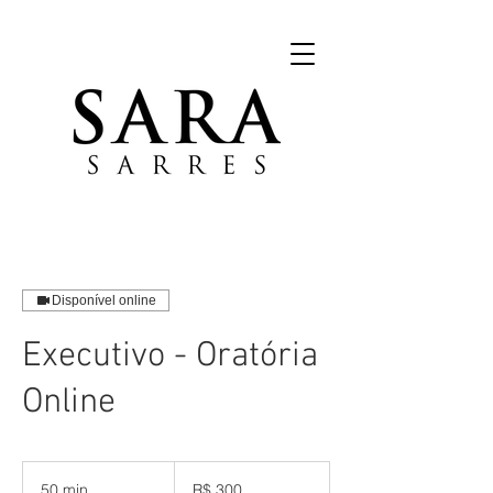
Disponível online
Executivo - Oratória
Online
300
Reais
50 min
5
R$ 300
brasileiros