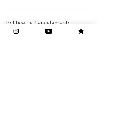
Política de Cancelamento
Cancelamentos ou reagendamentos só
serão aceitos se solicitados com até 24h
de antecedência.
Informações de contato
+55 11974498042
contato@sarasarres.com