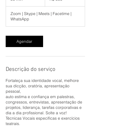
0
m
Zoom | Skype | Meets | Facetime |
i
WhatsApp
n
Agendar
Descrição do serviço
Fortaleça sua identidade vocal, melhore
sua dicção, oratória, apresentação
pessoal,
auto estima e confiança em palestras,
congressos, entrevistas, apresentação de
projetos, liderança, tarefas corporativas e
dia a dia profissional. Solte a voz!
Técnicas Vocais especificas e exercícios