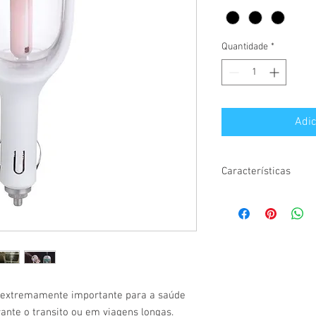
Quantidade
*
Adic
Características
Dimensões: 164x56 m
Voltagem 12V
Potência 2W
Capacidade de água: 5
Tempo de funcionamen
Material: Plástico Abs 
Pulverização: 25ml/h
é extremamente importante para a saúde
rante o transito ou em viagens longas.