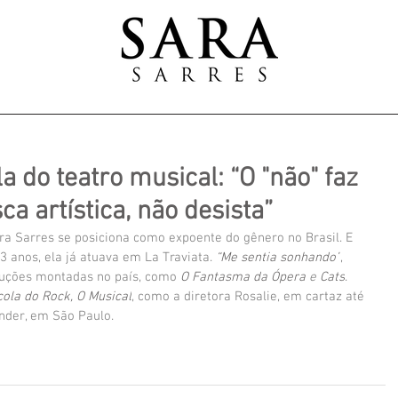
a do teatro musical: “O "não" faz
a artística, não desista”
ra Sarres se posiciona como expoente do gênero no Brasil. E 
 anos, ela já atuava em La Traviata.
 “Me sentia sonhando”
, 
duções montadas no país, como 
O Fantasma da Ópera 
e
 Cats
. 
cola do Rock, O Musical
, como a diretora Rosalie, em cartaz até 
nder, em São Paulo.