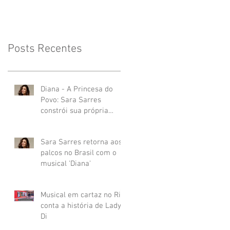
2024”
Posts Recentes
Diana - A Princesa do
Povo: Sara Sarres
constrói sua própria
Diana entre a memória
coletiva e a presença do
Sara Sarres retorna aos
palco
palcos no Brasil com o
musical 'Diana'
Musical em cartaz no Rio
conta a história de Lady
Di