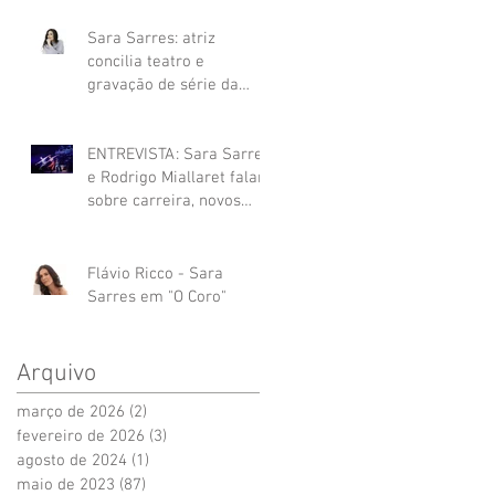
Sara Sarres: atriz
concilia teatro e
gravação de série da
Disney+
ENTREVISTA: Sara Sarres
e Rodrigo Miallaret falam
sobre carreira, novos
personagens e teatro
musical
Flávio Ricco - Sara
Sarres em "O Coro"
Arquivo
março de 2026
(2)
2 posts
fevereiro de 2026
(3)
3 posts
agosto de 2024
(1)
1 post
maio de 2023
(87)
87 posts