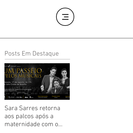
Posts Em Destaque
Sara Sarres retorna
Crítica: Clássico
aos palcos após a
envolvente, “Annie, o
maternidade com o
Musical” conquista
“IATE IN CONCERT
todas as idades