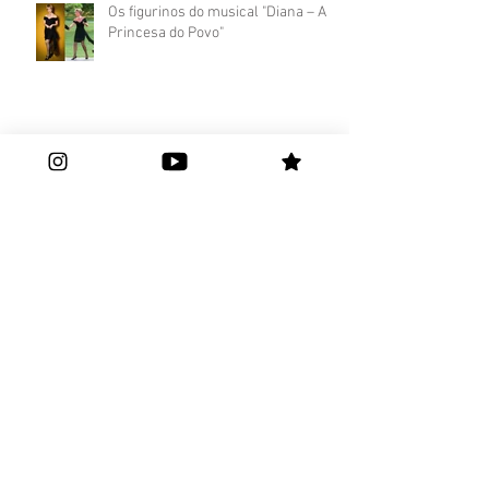
Os figurinos do musical "Diana – A
Princesa do Povo"
Sara Sarres retorna aos palcos
após a maternidade com o “IATE IN
CONCERT 2024”
Estrela dos palcos, brasiliense Sara
Sarres divide carreira na Arte e na
Saúde
Sara Sarres: atriz concilia teatro e
gravação de série da Disney+