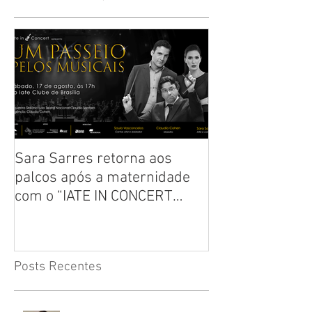
Sara Sarres retorna aos
Crítica: Clássic
palcos após a maternidade
“Annie, o Music
com o “IATE IN CONCERT
todas as idades
2024”
Posts Recentes