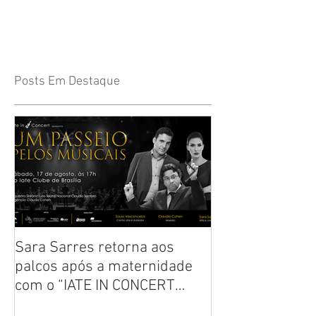
Posts Em Destaque
Sara Sarres retorna aos
Crítica: Clássic
palcos após a maternidade
“Annie, o Music
com o “IATE IN CONCERT
todas as idades
2024”