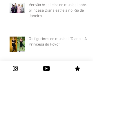
Versão brasileira de musical sobre
princesa Diana estreia no Rio de
Janeiro
Os figurinos do musical "Diana – A
Princesa do Povo"
Sara Sarres retorna aos palcos
após a maternidade com o “IATE IN
CONCERT 2024”
Estrela dos palcos, brasiliense Sara
Sarres divide carreira na Arte e na
Saúde