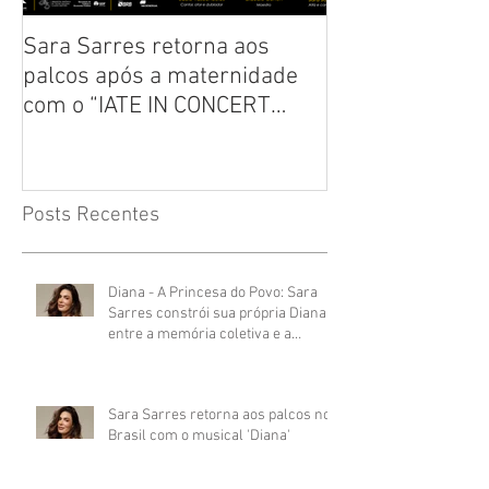
Sara Sarres retorna aos
Crítica: Clássic
palcos após a maternidade
“Annie, o Music
com o “IATE IN CONCERT
todas as idades
2024”
Posts Recentes
Diana - A Princesa do Povo: Sara
Sarres constrói sua própria Diana
entre a memória coletiva e a
presença do palco
Sara Sarres retorna aos palcos no
Brasil com o musical 'Diana'